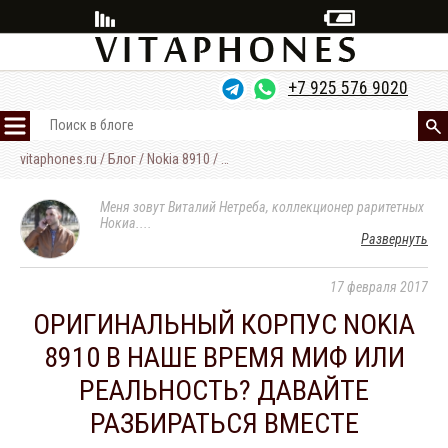
+7 925 576 9020
vitaphones.ru
/
Блог
/
Nokia 8910
/
А можно ли найти корпус Nokia 8910 
Nokia
8910
Меня зовут Виталий Нетреба, коллекционер раритетных
Nokia
Нокиа.
...
8800
Развернуть
Блог
17
февраля
2017
Обо
мне
ОРИГИНАЛЬНЫЙ КОРПУС NOKIA
Контакты
8910 В НАШЕ ВРЕМЯ МИФ ИЛИ
РЕАЛЬНОСТЬ? ДАВАЙТЕ
РАЗБИРАТЬСЯ ВМЕСТЕ