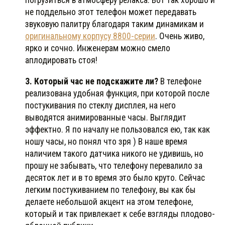
погрузиться в атмосферу релакса. Вот так хорошо и
не поддельно этот телефон может передавать
звуковую палитру благодаря таким динамикам и
оригинальному корпусу 8800-серии
. Очень живо,
ярко и сочно. Инженерам можно смело
аплодировать стоя!
3. Который час не подскажите ли?
В телефоне
реализована удобная функция, при которой после
постукивания по стеклу дисплея, на него
выводятся анимированные часы. Выглядит
эффектно. Я по началу не пользовался ею, так как
ношу часы, но понял что зря ) В наше время
наличием такого датчика никого не удивишь, но
прошу не забывать, что телефону перевалило за
десяток лет и в то время это было круто. Сейчас
легким постукиванием по телефону, вы как бы
делаете небольшой акцент на этом телефоне,
который и так привлекает к себе взгляды плодово-