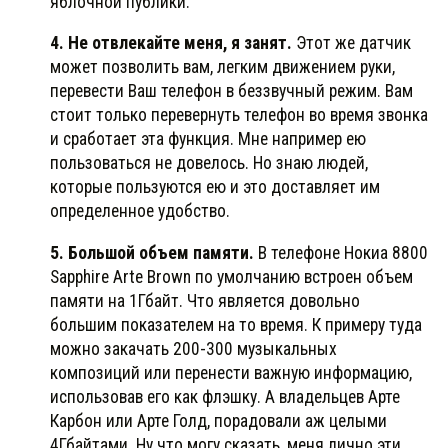
яблочной публики.
4. Не отвлекайте меня, я занят.
Этот же датчик
может позволить вам, легким движением руки,
перевести Ваш телефон в беззвучный режим. Вам
стоит только перевернуть телефон во время звонка
и сработает эта функция. Мне например ею
пользоваться не довелось. Но знаю людей,
которые пользуются ею и это доставляет им
определенное удобство.
5. Большой объем памяти.
В телефоне Нокиа 8800
Sapphire Arte Brown по умолчанию встроен объем
памяти на 1Гбайт. Что является довольно
большим показателем на то время. К примеру туда
можно закачать 200-300 музыкальных
композиций или перенести важную информацию,
использовав его как флэшку. А владельцев Арте
Карбон или Арте Голд, порадовали аж целыми
4Гбайтами. Ну что могу сказать, меня лично эти