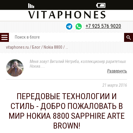
+7 925 576 9020
vitaphones.ru
/
Блог
/
Nokia 8800
/
Nokia 8800 Sapphire Arte Brown - врем
Nokia
8910
Меня зовут Виталий Нетреба, коллекционер раритетных
Nokia
Нокиа.
...
8800
Развернуть
Блог
21
марта
2016
Обо
мне
ПЕРЕДОВЫЕ ТЕХНОЛОГИИ И
Контакты
СТИЛЬ - ДОБРО ПОЖАЛОВАТЬ В
МИР НОКИА 8800 SAPPHIRE ARTE
BROWN!